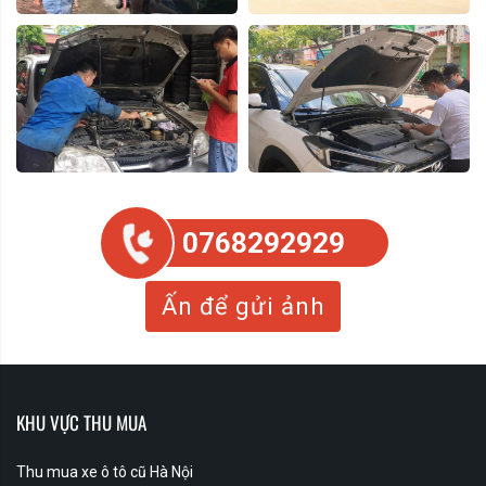
0768292929
Ấn để gửi ảnh
KHU VỰC THU MUA
Thu mua xe ô tô cũ Hà Nội