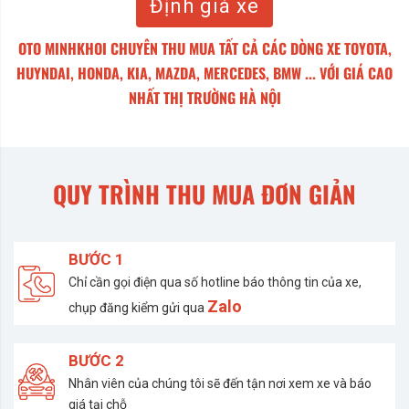
Định giá xe
OTO MINHKHOI CHUYÊN THU MUA TẤT CẢ CÁC DÒNG XE TOYOTA,
HUYNDAI, HONDA, KIA, MAZDA, MERCEDES, BMW ... VỚI GIÁ CAO
NHẤT THỊ TRƯỜNG HÀ NỘI
QUY TRÌNH THU MUA ĐƠN GIẢN
BƯỚC 1
Chỉ cần gọi điện qua số hotline báo thông tin của xe,
Zalo
chụp đăng kiểm gửi qua
BƯỚC 2
Nhân viên của chúng tôi sẽ đến tận nơi xem xe và báo
giá tại chỗ